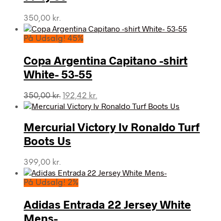
350,00
kr.
På Udsalg! 45%
Copa Argentina Capitano -shirt
White- 53-55
Den
Den
350,00
kr.
192,42
kr.
oprindelige
aktuelle
pris
pris
var:
er:
Mercurial Victory Iv Ronaldo Turf
350,00 kr..
192,42 kr..
Boots Us
399,00
kr.
På Udsalg! 2%
Adidas Entrada 22 Jersey White
Mens-