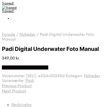
Trained!
Trained!
Forside
/
Nyheder
/
Padi Digital Underwater Foto
Manual
Padi Digital Underwater Foto Manual
349,00
kr.
Bedste pris hos Diving .dk
Varenummer (SKU):
e32dc101245d
Kategori:
Nyheder
Varemærke:
Padi
Previous Product
Next Product
Beskrivelse