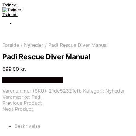
Trained!
Trained!
Forside
/
Nyheder
/
Padi Rescue Diver Manual
Padi Rescue Diver Manual
699,00
kr.
Bedste pris hos Diving .dk
Varenummer (SKU):
21de52321cfb
Kategori:
Nyheder
Varemærke:
Padi
Previous Product
Next Product
Beskrivelse