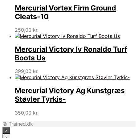
Mercurial Vortex Firm Ground
Cleats-10
250,00
kr.
Mercurial Victory Iv Ronaldo Turf
Boots Us
399,00
kr.
Mercurial Victory Ag Kunstgræs
Støvler Tyrkis-
350,00
kr.
© Trained.dk
×
×