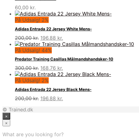
60,00
kr.
På Udsalg! 2%
Adidas Entrada 22 Jersey White Mens-
Den
Den
200,00
kr.
196,88
kr.
oprindelige
aktuelle
pris
pris
På Udsalg! 44%
var:
er:
Predator Training Casillas Målmandshandsker-10
200,00 kr..
196,88 kr..
Den
Den
300,00
kr.
168,76
kr.
oprindelige
aktuelle
pris
pris
På Udsalg! 2%
var:
er:
Adidas Entrada 22 Jersey Black Mens-
300,00 kr..
168,76 kr..
Den
Den
200,00
kr.
196,88
kr.
oprindelige
aktuelle
© Trained.dk
pris
pris
×
var:
er:
200,00 kr..
196,88 kr..
×
What are you looking for?