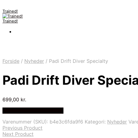
Trained!
Trained!
Forside
/
Nyheder
/
Padi Drift Diver Specialty
Padi Drift Diver Specia
699,00
kr.
Bedste pris hos Diving .dk
Varenummer (SKU):
b4e3c6fda9f6
Kategori:
Nyheder
Var
Previous Product
Next Product