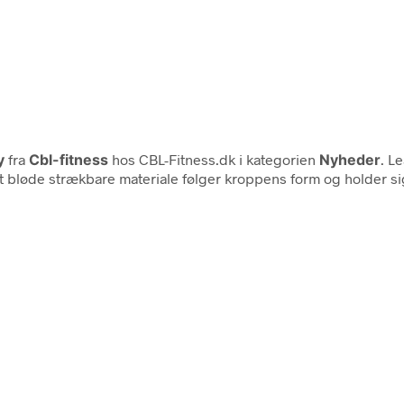
y
fra
Cbl-fitness
hos CBL-Fitness.dk i kategorien
Nyheder
. L
t bløde strækbare materiale følger kroppens form og holder sig