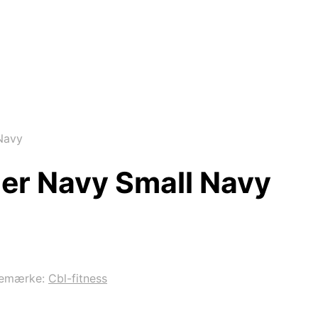
Navy
er Navy Small Navy
remærke:
Cbl-fitness