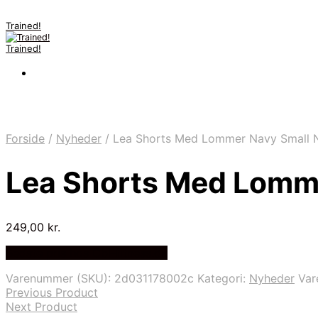
Trained!
Trained!
Forside
/
Nyheder
/
Lea Shorts Med Lommer Navy Small 
Lea Shorts Med Lomm
249,00
kr.
Bedste pris hos Cbl-fitness.dk
Varenummer (SKU):
2d031178002c
Kategori:
Nyheder
Va
Previous Product
Next Product