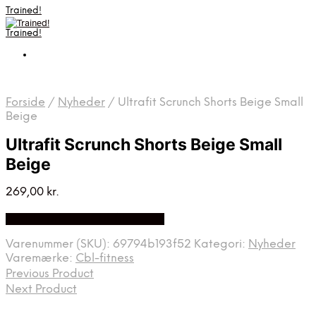
Trained!
Trained!
Forside
/
Nyheder
/
Ultrafit Scrunch Shorts Beige Small
Beige
Ultrafit Scrunch Shorts Beige Small
Beige
269,00
kr.
Bedste pris hos Cbl-fitness.dk
Varenummer (SKU):
69794b193f52
Kategori:
Nyheder
Varemærke:
Cbl-fitness
Previous Product
Next Product