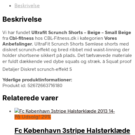
Beskrivelse
Beskrivelse
Vi har fundet
Ultrafit Scrunch Shorts – Beige – Small Beige
fra
Cbl-fitness
hos CBL-Fitness.dk i kategorien
Vores
Anbefalinger
. UltraFit Scrunch Shorts Sømløse shorts med
diskret scrunch-effekt og bred ribbet mid waist-linning der
holder shortsene sikkert på plads. Det tætvævede materiale
er fuldt dækkende ved dybe squats og stræk. â Squat proof
Detaljer Diskret scrunch-effekt S
Yderlige produktinformationer:
Produkt id: 52672663716180
Relaterede varer
På Udsalg! 29%
Fc København 3stripe Halstørklæde