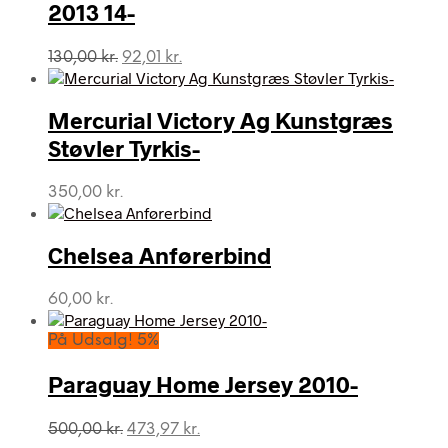
2013 14-
Den
Den
130,00
kr.
92,01
kr.
oprindelige
aktuelle
pris
pris
var:
er:
Mercurial Victory Ag Kunstgræs
130,00 kr..
92,01 kr..
Støvler Tyrkis-
350,00
kr.
Chelsea Anførerbind
60,00
kr.
På Udsalg! 5%
Paraguay Home Jersey 2010-
Den
Den
500,00
kr.
473,97
kr.
oprindelige
aktuelle