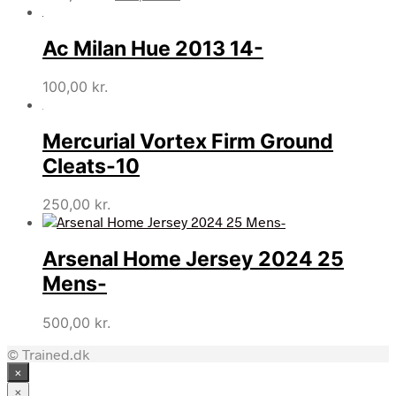
oprindelige
aktuelle
pris
pris
Ac Milan Hue 2013 14-
var:
er:
350,00 kr..
192,42 kr..
100,00
kr.
Mercurial Vortex Firm Ground
Cleats-10
250,00
kr.
Arsenal Home Jersey 2024 25
Mens-
500,00
kr.
© Trained.dk
×
×