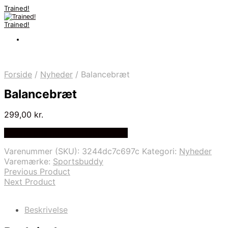
Trained!
Trained!
Forside
/
Nyheder
/
Balancebræt
Balancebræt
299,00
kr.
Bedste pris hos Sportsbuddy.dk
Varenummer (SKU):
3244dc7c697c
Kategori:
Nyheder
Varemærke:
Sportsbuddy
Previous Product
Next Product
Beskrivelse