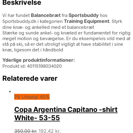
Beskrivelse
Vi har fundet
Balancebræt
fra
Sportsbuddy
hos
Sportsbuddy.dk i kategorien
Training Equipment
. Styrk
dine knæ- og ankelled med et balancebræt
Stærke og sunde ankel- og knæled er fundamentet for rigtig
meget motion og bevægelse. Er du eksempelvis vild med at
stå på ski, så er det utroligt vigtigt at have stabilitet i sine
knæ, ligesom det i håndbold
Yderlige produktinformationer:
Produkt id: 40115198034020
Relaterede varer
På Udsalg! 45%
Copa Argentina Capitano -shirt
White- 53-55
Den
Den
350,00
kr.
192,42
kr.