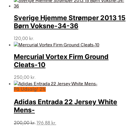
Sverige Hjemme Strømper 2013 15
Børn Voksne-34-36
120,00
kr.
Mercurial Vortex Firm Ground
Cleats-10
250,00
kr.
På Udsalg! 2%
Adidas Entrada 22 Jersey White
Mens-
Den
Den
200,00
kr.
196,88
kr.
oprindelige
aktuelle