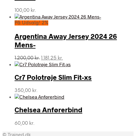
100,00
kr.
På Udsalg! 2%
Argentina Away Jersey 2024 26
Mens-
Den
Den
1.200,00
kr.
1.181,25
kr.
oprindelige
aktuelle
pris
pris
var:
er:
Cr7 Polotrøje Slim Fit-xs
1.200,00 kr..
1.181,25 kr..
350,00
kr.
Chelsea Anførerbind
60,00
kr.
© Trained.dk