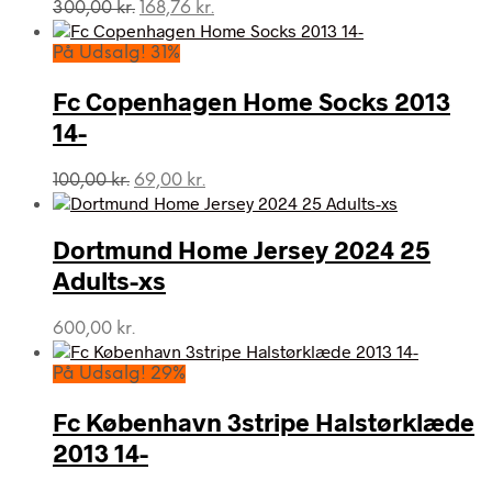
Den
Den
300,00
kr.
168,76
kr.
oprindelige
aktuelle
pris
pris
På Udsalg! 31%
var:
er:
300,00 kr..
168,76 kr..
Fc Copenhagen Home Socks 2013
14-
Den
Den
100,00
kr.
69,00
kr.
oprindelige
aktuelle
pris
pris
var:
er:
Dortmund Home Jersey 2024 25
100,00 kr..
69,00 kr..
Adults-xs
600,00
kr.
På Udsalg! 29%
Fc København 3stripe Halstørklæde
2013 14-