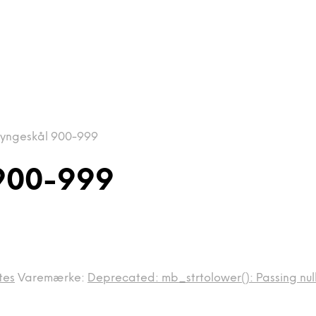
Syngeskål 900-999
 900-999
tes
Varemærke:
Deprecated: mb_strtolower(): Passing null 