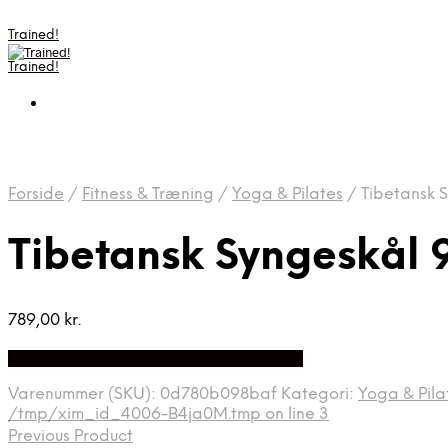
Trained!
Trained!
Forside
/
Fitness & Træning
/
Yoga & Pilates
/
Tibetansk 
Tibetansk Syngeskål
789,00
kr.
Bedste pris hos Denintelligentekrop.dk
Varenummer (SKU):
0d780b098baf
Kategori:
Yoga & Pila
/tmp/xim_id_4006-B4ja0M.tmp on line 3
Previous Product