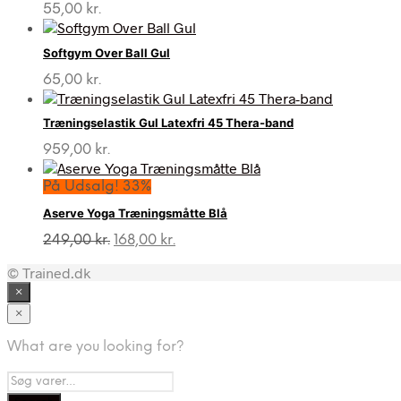
55,00
kr.
Softgym Over Ball Gul
65,00
kr.
Træningselastik Gul Latexfri 45 Thera-band
959,00
kr.
På Udsalg! 33%
Aserve Yoga Træningsmåtte Blå
Den
Den
249,00
kr.
168,00
kr.
oprindelige
aktuelle
© Trained.dk
pris
pris
var:
er:
×
249,00 kr..
168,00 kr..
×
What are you looking for?