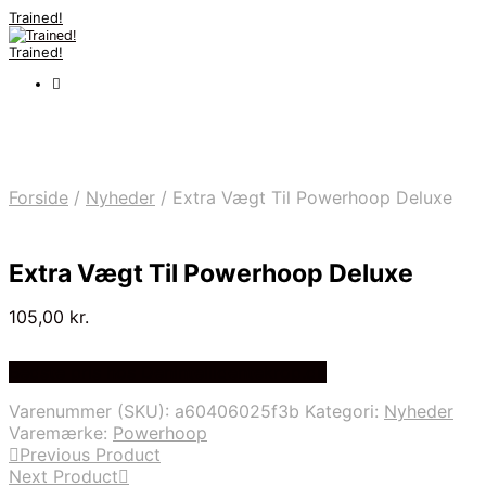
Trained!
Trained!
Forside
/
Nyheder
/
Extra Vægt Til Powerhoop Deluxe
Extra Vægt Til Powerhoop Deluxe
105,00
kr.
Bedste pris hos Denintelligentekrop.dk
Varenummer (SKU):
a60406025f3b
Kategori:
Nyheder
Varemærke:
Powerhoop
Previous Product
Next Product