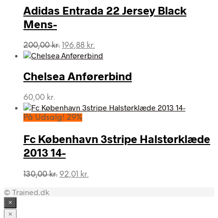
Adidas Entrada 22 Jersey Black
Mens-
Den
Den
200,00
kr.
196,88
kr.
oprindelige
aktuelle
pris
pris
var:
er:
Chelsea Anførerbind
200,00 kr..
196,88 kr..
60,00
kr.
På Udsalg! 29%
Fc København 3stripe Halstørklæde
2013 14-
Den
Den
130,00
kr.
92,01
kr.
oprindelige
aktuelle
© Trained.dk
pris
pris
var:
er:
×
130,00 kr..
92,01 kr..
×