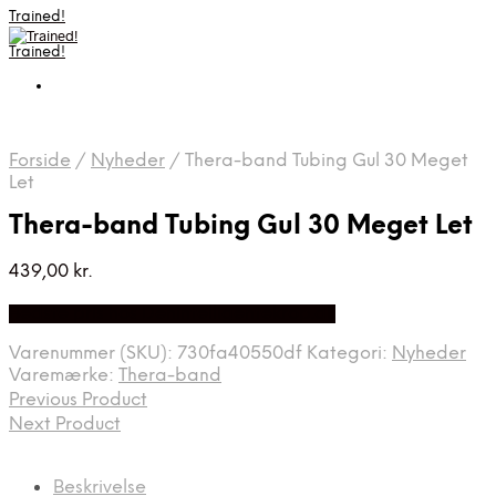
Trained!
Trained!
Forside
/
Nyheder
/
Thera-band Tubing Gul 30 Meget
Let
Thera-band Tubing Gul 30 Meget Let
439,00
kr.
Bedste pris hos Denintelligentekrop.dk
Varenummer (SKU):
730fa40550df
Kategori:
Nyheder
Varemærke:
Thera-band
Previous Product
Next Product
Beskrivelse