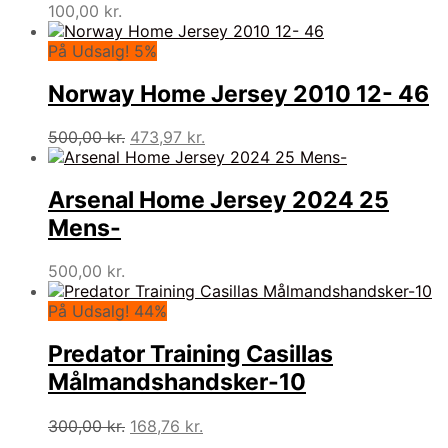
100,00
kr.
På Udsalg! 5%
Norway Home Jersey 2010 12- 46
Den
Den
500,00
kr.
473,97
kr.
oprindelige
aktuelle
pris
pris
var:
er:
Arsenal Home Jersey 2024 25
500,00 kr..
473,97 kr..
Mens-
500,00
kr.
På Udsalg! 44%
Predator Training Casillas
Målmandshandsker-10
Den
Den
300,00
kr.
168,76
kr.
oprindelige
aktuelle