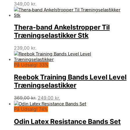
349,00
kr.
Thera-band Ankelstropper Til
Træningselastikker Stk
239,00
kr.
På Udsalg! 33%
Reebok Training Bands Level Level
Træningselastikker
Den
Den
369,00
kr.
249,00
kr.
oprindelige
aktuelle
På Udsalg! 74%
pris
pris
var:
er:
Odin Latex Resistance Bands Set
369,00 kr..
249,00 kr..