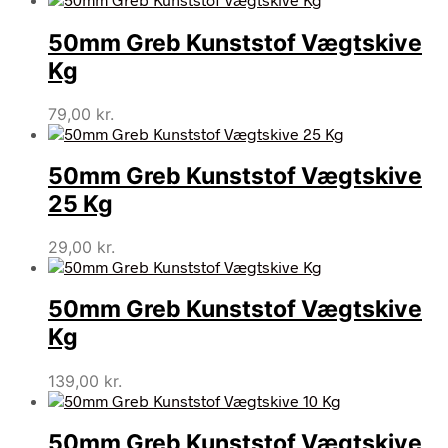
pris
pris
50mm Greb Kunststof Vægtskive
var:
er:
1.128,00 kr..
999,00 kr..
Kg
79,00
kr.
50mm Greb Kunststof Vægtskive
25 Kg
29,00
kr.
50mm Greb Kunststof Vægtskive
Kg
139,00
kr.
50mm Greb Kunststof Vægtskive