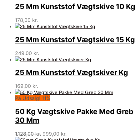
25 Mm Kunststof Vægtskive 10 Kg
178,00
kr.
25 Mm Kunststof Vægtskive 15 Kg
249,00
kr.
25 Mm Kunststof Vægtskiver Kg
169,00
kr.
På Udsalg! 11%
50 Kg Vægtskive Pakke Med Greb
30 Mm
Den
Den
1.128,00
kr.
999,00
kr.
oprindelige
aktuelle