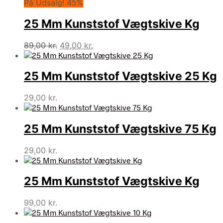
På Udsalg! 45%
25 Mm Kunststof Vægtskive Kg
Den
Den
89,00
kr.
49,00
kr.
oprindelige
aktuelle
pris
pris
25 Mm Kunststof Vægtskive 25 Kg
var:
er:
89,00 kr..
49,00 kr..
29,00
kr.
25 Mm Kunststof Vægtskive 75 Kg
29,00
kr.
25 Mm Kunststof Vægtskive Kg
99,00
kr.