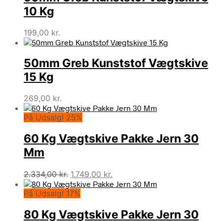
10 Kg
199,00
kr.
50mm Greb Kunststof Vægtskive
15 Kg
269,00
kr.
På Udsalg! 25%
60 Kg Vægtskive Pakke Jern 30
Mm
Den
Den
2.334,00
kr.
1.749,00
kr.
oprindelige
aktuelle
På Udsalg! 17%
pris
pris
var:
er:
80 Kg Vægtskive Pakke Jern 30
2.334,00 kr..
1.749,00 kr..