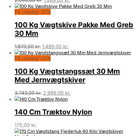
oprindelige
aktuelle
På Udsalg! 20%
pris
pris
var:
er:
100 Kg Vægtskive Pakke Med Greb
2.099,00 kr..
1.999,00 kr..
30 Mm
Den
Den
1.870,00
kr.
1.499,00
kr.
oprindelige
aktuelle
På Udsalg! 20%
pris
pris
var:
er:
100 Kg Vægtstangssæt 30 Mm
1.870,00 kr..
1.499,00 kr..
Med Jernvægtskiver
Den
Den
3.743,00
kr.
2.999,00
kr.
oprindelige
aktuelle
pris
pris
140 Cm Træktov Nylon
var:
er:
3.743,00 kr..
2.999,00 kr..
175,00
kr.