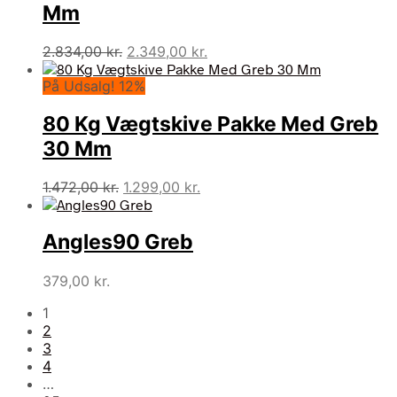
Mm
Den
Den
2.834,00
kr.
2.349,00
kr.
oprindelige
aktuelle
På Udsalg! 12%
pris
pris
var:
er:
80 Kg Vægtskive Pakke Med Greb
2.834,00 kr..
2.349,00 kr..
30 Mm
Den
Den
1.472,00
kr.
1.299,00
kr.
oprindelige
aktuelle
pris
pris
Angles90 Greb
var:
er:
1.472,00 kr..
1.299,00 kr..
379,00
kr.
1
2
3
4
…