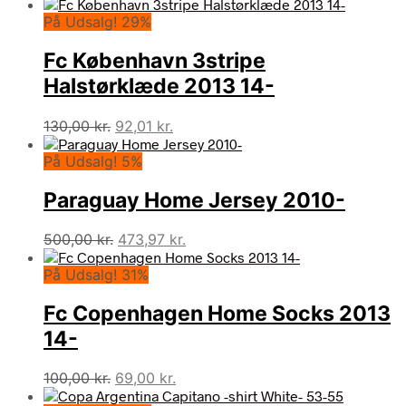
På Udsalg! 29%
Fc København 3stripe
Halstørklæde 2013 14-
Den
Den
130,00
kr.
92,01
kr.
oprindelige
aktuelle
På Udsalg! 5%
pris
pris
var:
er:
Paraguay Home Jersey 2010-
130,00 kr..
92,01 kr..
Den
Den
500,00
kr.
473,97
kr.
oprindelige
aktuelle
På Udsalg! 31%
pris
pris
var:
er:
Fc Copenhagen Home Socks 2013
500,00 kr..
473,97 kr..
14-
Den
Den
100,00
kr.
69,00
kr.
oprindelige
aktuelle