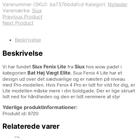
var:
er:
Varenummer (SKU):
ba737bbdafcd
Kategori:
Nyheder
1.749,00 kr..
1.550,00 kr..
Varemærke:
Siux
Previous Product
Next Product
Beskrivelse
Beskrivelse
Vi har fundet
Siux Fenix Lite
fra
Siux
hos wow padel i
kategorien
Bat Høj Vægt Elite
. Siux Fenix 4 Lite har et
design ud over det sædvanlige og er næsten på niveau
med Pro-modellen. Hvis Fenix 4 Pro er lidt for vild for dig, er
Lite modellen måske mere i din boldgade. Der er lige skruet
lidt ned for hårdheden og den er lidt nemmere at styr
Yderlige produktinformationer:
Produkt id: 8720
Relaterede varer