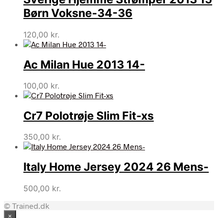
Børn Voksne-34-36
120,00
kr.
Ac Milan Hue 2013 14-
100,00
kr.
Cr7 Polotrøje Slim Fit-xs
350,00
kr.
Italy Home Jersey 2024 26 Mens-
500,00
kr.
© Trained.dk
×