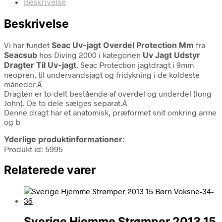
Beskrivelse
Beskrivelse
Vi har fundet
Seac Uv-jagt Overdel Protection Mm
fra
Seacsub
hos Diving 2000 i kategorien
Uv Jagt Udstyr
Dragter Til Uv-jagt
. Seac Protection jagtdragt i 9mm
neopren, til undervandsjagt og fridykning i de koldeste
måneder.Â
Dragten er to-delt bestående af overdel og underdel (long
John). De to dele sælges separat.Â
Denne dragt har et anatomisk, præformet snit omkring arme
og b
Yderlige produktinformationer:
Produkt id: 5995
Relaterede varer
Sverige Hjemme Strømper 2013 15