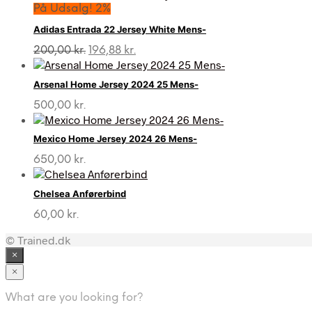
På Udsalg! 2%
Adidas Entrada 22 Jersey White Mens-
Den
Den
200,00
kr.
196,88
kr.
oprindelige
aktuelle
pris
pris
Arsenal Home Jersey 2024 25 Mens-
var:
er:
200,00 kr..
196,88 kr..
500,00
kr.
Mexico Home Jersey 2024 26 Mens-
650,00
kr.
Chelsea Anførerbind
60,00
kr.
© Trained.dk
×
×
What are you looking for?