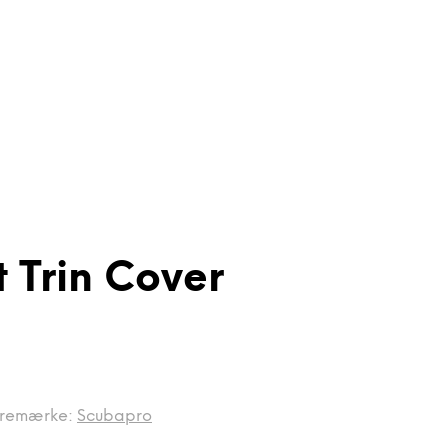
 Trin Cover
remærke:
Scubapro