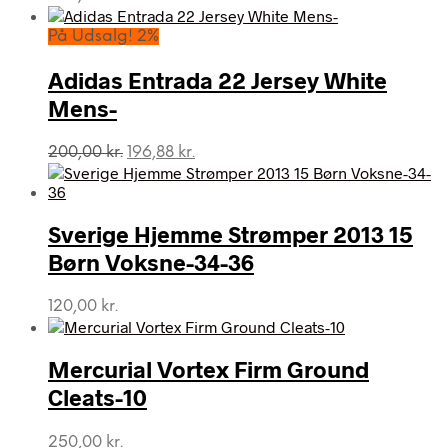
På Udsalg! 2%
Adidas Entrada 22 Jersey White
Mens-
Den
Den
200,00
kr.
196,88
kr.
oprindelige
aktuelle
pris
pris
var:
er:
Sverige Hjemme Strømper 2013 15
200,00 kr..
196,88 kr..
Børn Voksne-34-36
120,00
kr.
Mercurial Vortex Firm Ground
Cleats-10
250,00
kr.