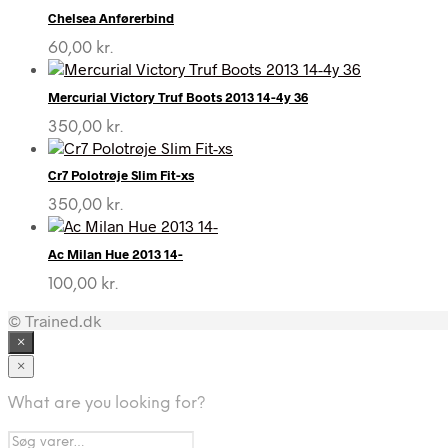
Chelsea Anførerbind
60,00
kr.
Mercurial Victory Truf Boots 2013 14-4y 36
350,00
kr.
Cr7 Polotrøje Slim Fit-xs
350,00
kr.
Ac Milan Hue 2013 14-
100,00
kr.
© Trained.dk
×
×
What are you looking for?