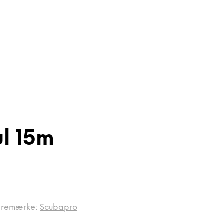
ul 15m
aremærke:
Scubapro