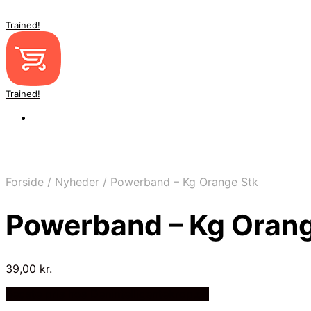
Trained!
Trained!
Forside
/
Nyheder
/
Powerband – Kg Orange Stk
Powerband – Kg Orang
39,00
kr.
Bedste pris hos Denintelligentekrop.dk