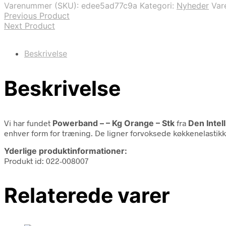
Varenummer (SKU):
edee5ad77c9a
Kategori:
Nyheder
Var
Previous Product
Next Product
Beskrivelse
Beskrivelse
Vi har fundet
Powerband – – Kg Orange – Stk
fra
Den Intel
enhver form for træning. De ligner forvoksede køkkenelastikker,
Yderlige produktinformationer:
Produkt id: 022-008007
Relaterede varer