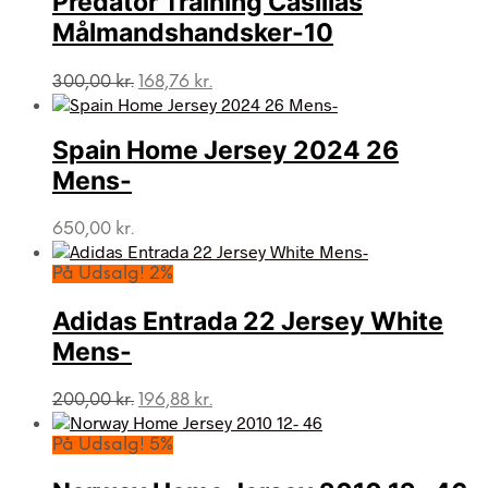
Predator Training Casillas
Målmandshandsker-10
Den
Den
300,00
kr.
168,76
kr.
oprindelige
aktuelle
pris
pris
var:
er:
Spain Home Jersey 2024 26
300,00 kr..
168,76 kr..
Mens-
650,00
kr.
På Udsalg! 2%
Adidas Entrada 22 Jersey White
Mens-
Den
Den
200,00
kr.
196,88
kr.
oprindelige
aktuelle
pris
pris
På Udsalg! 5%
var:
er:
200,00 kr..
196,88 kr..