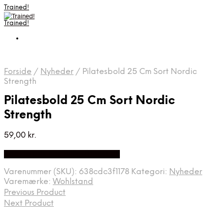
Trained!
Trained!
Forside
/
Nyheder
/
Pilatesbold 25 Cm Sort Nordic
Strength
Pilatesbold 25 Cm Sort Nordic
Strength
59,00
kr.
Bedste pris hos Billig-fitness.dk
Varenummer (SKU):
638cdc3f1178
Kategori:
Nyheder
Varemærke:
Wohlstand
Previous Product
Next Product