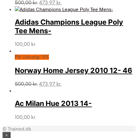
Den
Den
500,00
kr.
473,97
kr.
oprindelige
aktuelle
pris
pris
var:
er:
Adidas Champions League Poly
500,00 kr..
473,97 kr..
Tee Mens-
100,00
kr.
På Udsalg! 5%
Norway Home Jersey 2010 12- 46
Den
Den
500,00
kr.
473,97
kr.
oprindelige
aktuelle
pris
pris
var:
er:
Ac Milan Hue 2013 14-
500,00 kr..
473,97 kr..
100,00
kr.
© Trained.dk
×