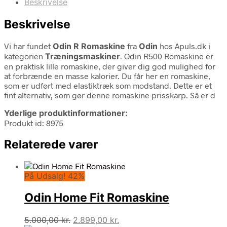
Beskrivelse
Beskrivelse
Vi har fundet
Odin R Romaskine
fra
Odin
hos Apuls.dk i
kategorien
Træningsmaskiner
. Odin R500 Romaskine er
en praktisk lille romaskine, der giver dig god mulighed for
at forbrænde en masse kalorier. Du får her en romaskine,
som er udført med elastiktræk som modstand. Dette er et
fint alternativ, som gør denne romaskine prisskarp. Så er d
Yderlige produktinformationer:
Produkt id: 8975
Relaterede varer
På Udsalg! 42%
Odin Home Fit Romaskine
Den
Den
5.000,00
kr.
2.899,00
kr.