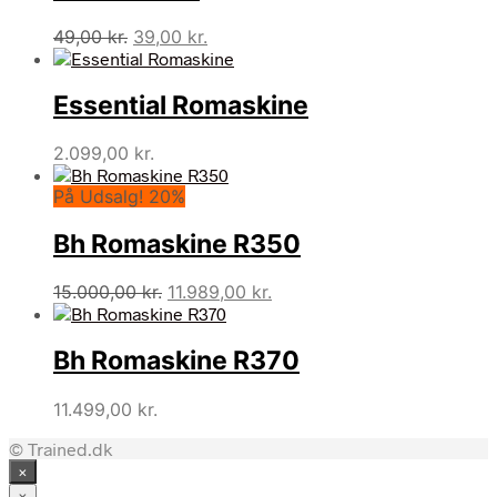
Den
Den
49,00
kr.
39,00
kr.
oprindelige
aktuelle
pris
pris
Essential Romaskine
var:
er:
49,00 kr..
39,00 kr..
2.099,00
kr.
På Udsalg! 20%
Bh Romaskine R350
Den
Den
15.000,00
kr.
11.989,00
kr.
oprindelige
aktuelle
pris
pris
Bh Romaskine R370
var:
er:
15.000,00 kr..
11.989,00 kr..
11.499,00
kr.
© Trained.dk
×
×