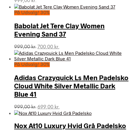
999,00
kr.
På Udsalg! 30%
Babolat Jet Tere Clay Women
Evening Sand 37
Den
Den
999,00
kr.
700,00
kr.
oprindelige
aktuelle
pris
pris
var:
er:
På Udsalg! 30%
999,00 kr..
700,00 kr..
Adidas Crazyquick Ls Men Padelsko
Cloud White Silver Metallic Dark
Blue 41
Den
Den
999,00
kr.
699,00
kr.
oprindelige
aktuelle
pris
pris
var:
er:
Nox At10 Luxury Hvid Grå Padelsko
999,00 kr..
699,00 kr..