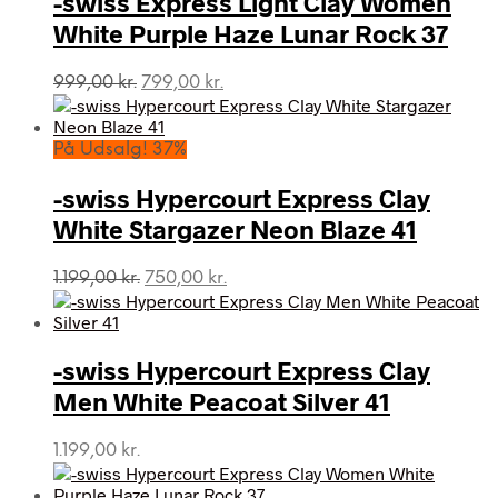
-swiss Express Light Clay Women
White Purple Haze Lunar Rock 37
Den
Den
999,00
kr.
799,00
kr.
oprindelige
aktuelle
pris
pris
var:
er:
På Udsalg! 37%
999,00 kr..
799,00 kr..
-swiss Hypercourt Express Clay
White Stargazer Neon Blaze 41
Den
Den
1.199,00
kr.
750,00
kr.
oprindelige
aktuelle
pris
pris
var:
er:
-swiss Hypercourt Express Clay
1.199,00 kr..
750,00 kr..
Men White Peacoat Silver 41
1.199,00
kr.