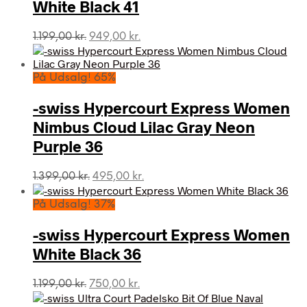
White Black 41
Den
Den
1.199,00
kr.
949,00
kr.
oprindelige
aktuelle
pris
pris
var:
er:
På Udsalg! 65%
1.199,00 kr..
949,00 kr..
-swiss Hypercourt Express Women
Nimbus Cloud Lilac Gray Neon
Purple 36
Den
Den
1.399,00
kr.
495,00
kr.
oprindelige
aktuelle
pris
pris
På Udsalg! 37%
var:
er:
1.399,00 kr..
495,00 kr..
-swiss Hypercourt Express Women
White Black 36
Den
Den
1.199,00
kr.
750,00
kr.
oprindelige
aktuelle