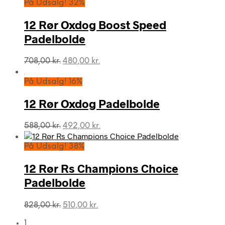
På Udsalg! 32%
12 Rør Oxdog Boost Speed
Padelbolde
Den
Den
708,00
kr.
480,00
kr.
oprindelige
aktuelle
pris
pris
På Udsalg! 16%
var:
er:
708,00 kr..
480,00 kr..
12 Rør Oxdog Padelbolde
Den
Den
588,00
kr.
492,00
kr.
oprindelige
aktuelle
pris
pris
På Udsalg! 38%
var:
er:
588,00 kr..
492,00 kr..
12 Rør Rs Champions Choice
Padelbolde
Den
Den
828,00
kr.
510,00
kr.
oprindelige
aktuelle
1
pris
pris