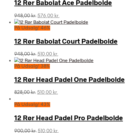
1.299,00 kr..
699,00 kr..
12 Rør Babolat Ace Padelbolde
Den
Den
948,00
kr.
576,00
kr.
oprindelige
aktuelle
pris
pris
På Udsalg! 46%
var:
er:
948,00 kr..
576,00 kr..
12 Rør Babolat Court Padelbolde
Den
Den
948,00
kr.
510,00
kr.
oprindelige
aktuelle
pris
pris
På Udsalg! 38%
var:
er:
948,00 kr..
510,00 kr..
12 Rør Head Padel One Padelbolde
Den
Den
828,00
kr.
510,00
kr.
oprindelige
aktuelle
pris
pris
På Udsalg! 43%
var:
er:
828,00 kr..
510,00 kr..
12 Rør Head Padel Pro Padelbolde
Den
Den
900,00
kr.
510,00
kr.