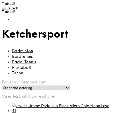
Trained!
Trained!
Ketchersport
Badminton
Bordtennis
Padel Tennis
Pickleball
Tennis
Forside
/
Ketchersport
Viser 1–25 af 1039 resultater