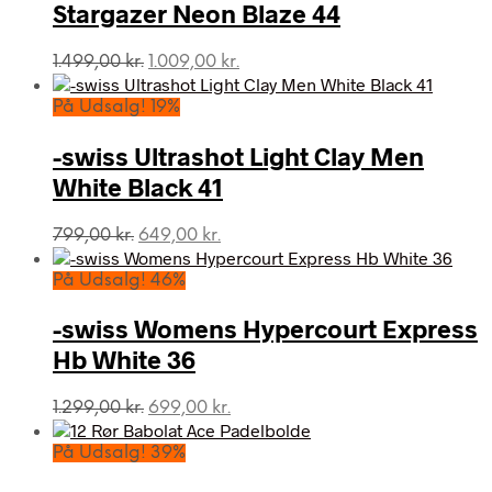
Stargazer Neon Blaze 44
Den
Den
1.499,00
kr.
1.009,00
kr.
oprindelige
aktuelle
pris
pris
På Udsalg! 19%
var:
er:
1.499,00 kr..
1.009,00 kr..
-swiss Ultrashot Light Clay Men
White Black 41
Den
Den
799,00
kr.
649,00
kr.
oprindelige
aktuelle
pris
pris
På Udsalg! 46%
var:
er:
799,00 kr..
649,00 kr..
-swiss Womens Hypercourt Express
Hb White 36
Den
Den
1.299,00
kr.
699,00
kr.
oprindelige
aktuelle
pris
pris
På Udsalg! 39%
var:
er: