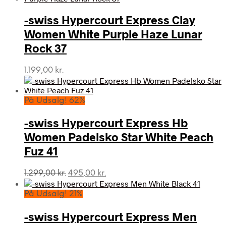
-swiss Hypercourt Express Clay
Women White Purple Haze Lunar
Rock 37
1.199,00
kr.
På Udsalg! 62%
-swiss Hypercourt Express Hb
Women Padelsko Star White Peach
Fuz 41
Den
Den
1.299,00
kr.
495,00
kr.
oprindelige
aktuelle
pris
pris
På Udsalg! 21%
var:
er:
1.299,00 kr..
495,00 kr..
-swiss Hypercourt Express Men