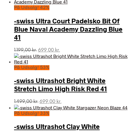
pris
pris
var:
er:
På Udsalg! 42%
1.199,00 kr..
750,00 kr..
-swiss Ultra Court Padelsko Bit Of
Blue Naval Academy Dazzling Blue
41
Den
Den
1.199,00
kr.
699,00
kr.
oprindelige
aktuelle
pris
pris
var:
er:
På Udsalg! 53%
1.199,00 kr..
699,00 kr..
-swiss Ultrashot Bright White
Stretch Limo High Risk Red 41
Den
Den
1.499,00
kr.
699,00
kr.
oprindelige
aktuelle
pris
pris
På Udsalg! 33%
var:
er:
1.499,00 kr..
699,00 kr..
-swiss Ultrashot Clay White