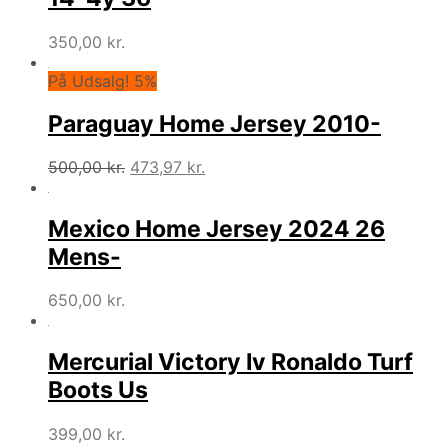
350,00
kr.
På Udsalg! 5%
Paraguay Home Jersey 2010-
Den
Den
500,00
kr.
473,97
kr.
oprindelige
aktuelle
pris
pris
Mexico Home Jersey 2024 26
var:
er:
500,00 kr..
473,97 kr..
Mens-
650,00
kr.
Mercurial Victory Iv Ronaldo Turf
Boots Us
399,00
kr.