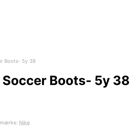
er Boots- 5y 38
f Soccer Boots- 5y 38
emærke:
Nike