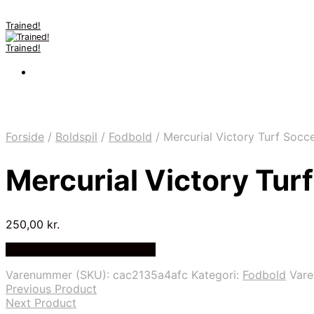
Trained!
Trained!
Forside
/
Boldspil
/
Fodbold
/
Mercurial Victory Turf Socc
Mercurial Victory Tur
250,00
kr.
Bedste pris hos Mmsport.dk
Varenummer (SKU):
cac2135a4afc
Kategori:
Fodbold
Var
Previous Product
Next Product