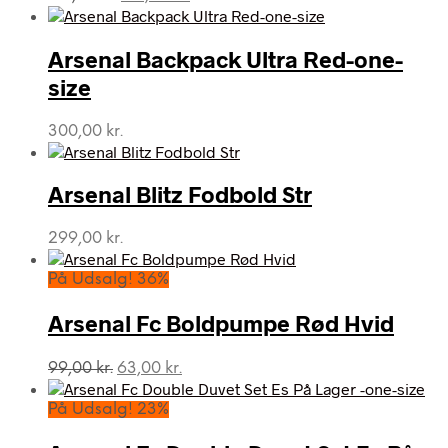
oprindelige
aktuelle
pris
pris
var:
er:
Arsenal Backpack Ultra Red-one-
175,00 kr..
157,50 kr..
size
300,00
kr.
Arsenal Blitz Fodbold Str
299,00
kr.
På Udsalg! 36%
Arsenal Fc Boldpumpe Rød Hvid
Den
Den
99,00
kr.
63,00
kr.
oprindelige
aktuelle
pris
pris
På Udsalg! 23%
var:
er:
99,00 kr..
63,00 kr..