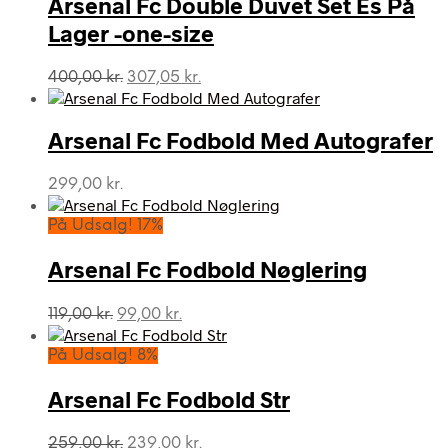
Arsenal Fc Double Duvet Set Es På
Lager -one-size
Den
Den
400,00
kr.
307,05
kr.
oprindelige
aktuelle
pris
pris
var:
er:
Arsenal Fc Fodbold Med Autografer
400,00 kr..
307,05 kr..
299,00
kr.
På Udsalg! 17%
Arsenal Fc Fodbold Nøglering
Den
Den
119,00
kr.
99,00
kr.
oprindelige
aktuelle
pris
pris
På Udsalg! 8%
var:
er:
119,00 kr..
99,00 kr..
Arsenal Fc Fodbold Str
Den
Den
259,00
kr.
239,00
kr.