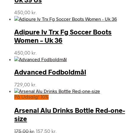
450,00
kr.
Adipure Iv Trx Fg Soccer Boots
Women – Uk 36
450,00
kr.
Advanced Fodboldmål
729,00
kr.
På Udsalg! 10%
Arsenal Alu Drinks Bottle Red-one-
size
Den
Den
175,00
kr.
157,50
kr.