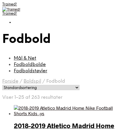
Trained!
Trained!
Fodbold
Mål & Net
Fodboldbolde
Fodboldstøvler
Forside
/
Boldspil
/
Fodbold
Viser 1–25 af 263 resultater
2018-2019 Atletico Madrid Home