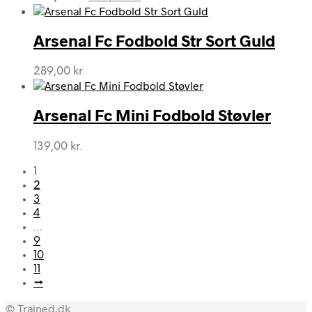
oprindelige
aktuelle
pris
pris
var:
er:
Arsenal Fc Fodbold Str Sort Guld
259,00 kr..
239,00 kr..
289,00
kr.
Arsenal Fc Mini Fodbold Støvler
139,00
kr.
1
2
3
4
…
9
10
11
→
© Trained.dk