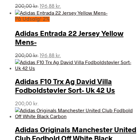
Den
Den
200,00
kr.
196,88
kr.
oprindelige
aktuelle
pris
pris
På Udsalg! 2%
var:
er:
200,00 kr..
196,88 kr..
Adidas Entrada 22 Jersey Yellow
Mens-
Den
Den
200,00
kr.
196,88
kr.
oprindelige
aktuelle
pris
pris
var:
er:
Adidas F10 Trx Ag David Villa
200,00 kr..
196,88 kr..
Fodboldstøvler Sort- Uk 42 Us
200,00
kr.
Adidas Originals Manchester United
Club Fodbold Off White Black