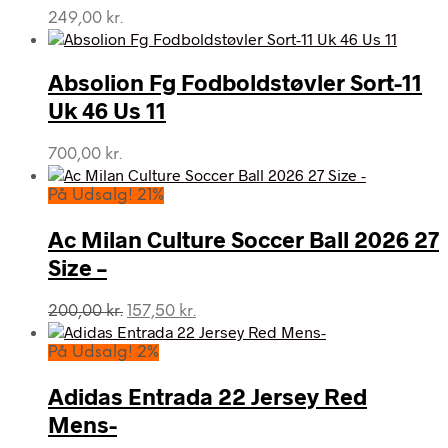
249,00
kr.
Absolion Fg Fodboldstøvler Sort-11
Uk 46 Us 11
700,00
kr.
På Udsalg! 21%
Ac Milan Culture Soccer Ball 2026 27
Size –
Den
Den
200,00
kr.
157,50
kr.
oprindelige
aktuelle
pris
pris
På Udsalg! 2%
var:
er:
200,00 kr..
157,50 kr..
Adidas Entrada 22 Jersey Red
Mens-