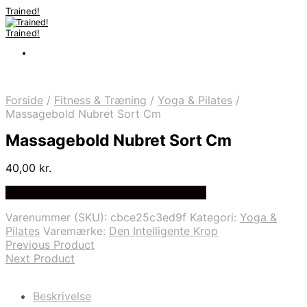
Trained!
Trained!
Forside
/
Fitness & Træning
/
Yoga & Pilates
/
Massagebold Nubret Sort Cm
Massagebold Nubret Sort Cm
40,00
kr.
Bedste pris hos Denintelligentekrop.dk
Varenummer (SKU):
cbce25c3ed9f
Kategori:
Yoga &
Pilates
Varemærke:
Den Intelligente Krop
Previous Product
Next Product
Beskrivelse