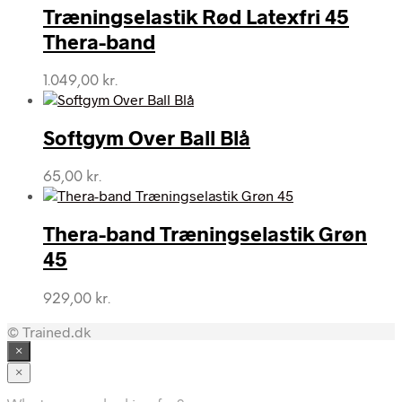
Træningselastik Rød Latexfri 45
Thera-band
1.049,00
kr.
Softgym Over Ball Blå
65,00
kr.
Thera-band Træningselastik Grøn
45
929,00
kr.
© Trained.dk
×
×