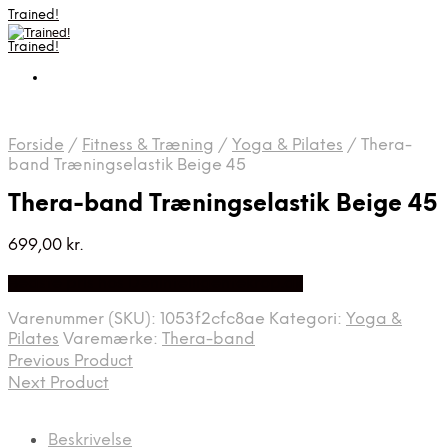
Trained!
Trained!
Forside
/
Fitness & Træning
/
Yoga & Pilates
/
Thera-
band Træningselastik Beige 45
Thera-band Træningselastik Beige 45
699,00
kr.
Bedste pris hos Denintelligentekrop.dk
Varenummer (SKU):
1053f2cfc8ae
Kategori:
Yoga &
Pilates
Varemærke:
Thera-band
Previous Product
Next Product
Beskrivelse