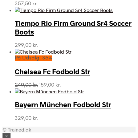
357,50
kr.
Tiempo Rio Firm Ground Sr4 Soccer
Boots
299,00
kr.
På Udsalg! 36%
Chelsea Fc Fodbold Str
Den
Den
249,00
kr.
159,00
kr.
oprindelige
aktuelle
pris
pris
var:
er:
Bayern München Fodbold Str
249,00 kr..
159,00 kr..
329,00
kr.
© Trained.dk
×