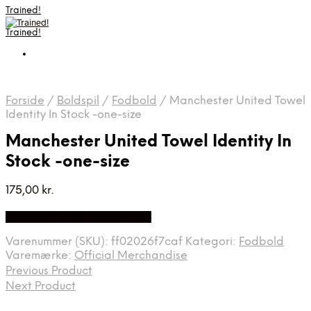
Trained!
Trained!
Forside
/
Boldspil
/
Fodbold
/
Manchester United Towel
Identity In Stock -one-size
Manchester United Towel Identity In
Stock -one-size
175,00
kr.
Bedste pris hos Mmsport.dk
Varenummer (SKU):
ff02026f7caf
Kategori:
Fodbold
Varemærke:
Official Merchandise
Previous Product
Next Product