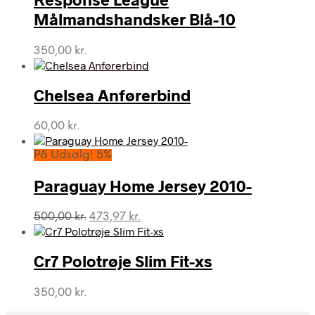
Målmandshandsker Blå-10
350,00
kr.
Chelsea Anførerbind
60,00
kr.
På Udsalg! 5%
Paraguay Home Jersey 2010-
Den
Den
500,00
kr.
473,97
kr.
oprindelige
aktuelle
pris
pris
var:
er:
Cr7 Polotrøje Slim Fit-xs
500,00 kr..
473,97 kr..
350,00
kr.