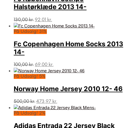
Halstørklæde 2013 14-
Den
Den
130,00
kr.
92,01
kr.
oprindelige
aktuelle
pris
pris
På Udsalg! 31%
var:
er:
130,00 kr..
92,01 kr..
Fc Copenhagen Home Socks 2013
14-
Den
Den
100,00
kr.
69,00
kr.
oprindelige
aktuelle
pris
pris
På Udsalg! 5%
var:
er:
100,00 kr..
69,00 kr..
Norway Home Jersey 2010 12- 46
Den
Den
500,00
kr.
473,97
kr.
oprindelige
aktuelle
pris
pris
På Udsalg! 2%
var:
er:
500,00 kr..
473,97 kr..
Adidas Entrada 22 Jersey Black