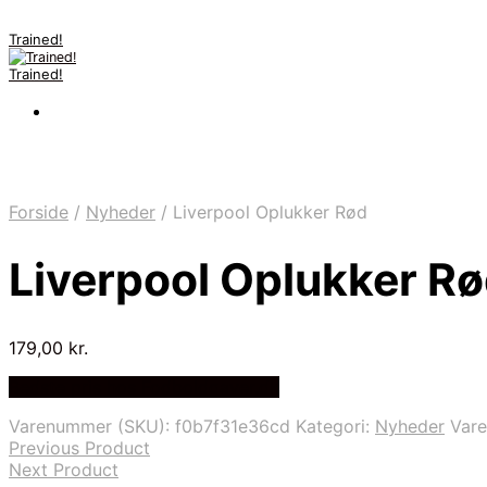
Trained!
Trained!
Forside
/
Nyheder
/
Liverpool Oplukker Rød
Liverpool Oplukker R
179,00
kr.
Bedste pris hos Fodboldgaver.dk
Varenummer (SKU):
f0b7f31e36cd
Kategori:
Nyheder
Var
Previous Product
Next Product