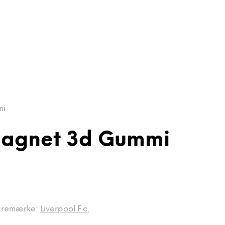
mi
magnet 3d Gummi
aremærke:
Liverpool F.c.