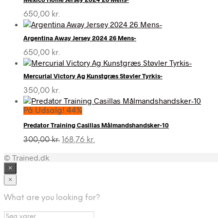
650,00
kr.
Argentina Away Jersey 2024 26 Mens-
650,00
kr.
Mercurial Victory Ag Kunstgræs Støvler Tyrkis-
350,00
kr.
På Udsalg! 44%
Predator Training Casillas Målmandshandsker-10
Den
Den
300,00
kr.
168,76
kr.
oprindelige
aktuelle
© Trained.dk
pris
pris
var:
er:
×
300,00 kr..
168,76 kr..
×
What are you looking for?