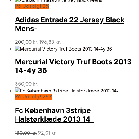
På Udsalg! 2%
Adidas Entrada 22 Jersey Black
Mens-
Den
Den
200,00
kr.
196,88
kr.
oprindelige
aktuelle
pris
pris
var:
er:
Mercurial Victory Truf Boots 2013
200,00 kr..
196,88 kr..
14-4y 36
350,00
kr.
På Udsalg! 29%
Fc København 3stripe
Halstørklæde 2013 14-
Den
Den
130,00
kr.
92,01
kr.
oprindelige
aktuelle