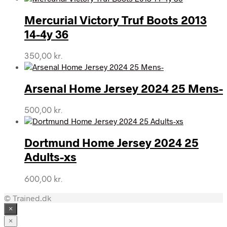
Mercurial Victory Truf Boots 2013
14-4y 36
350,00
kr.
Arsenal Home Jersey 2024 25 Mens-
500,00
kr.
Dortmund Home Jersey 2024 25
Adults-xs
600,00
kr.
© Trained.dk
×
×