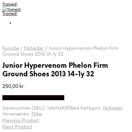
Trained!
Trained!
Forside
/
Nyheder
/
Junior Hypervenom Phelon Firm
Ground Shoes 2013 14-1y 32
Junior Hypervenom Phelon Firm
Ground Shoes 2013 14-1y 32
250,00
kr.
Bedste pris hos Mmsport.dk
Varenummer (SKU):
1ab9d40f18ed
Kategori:
Nyheder
Varemærke:
Nike
Previous Product
Next Product