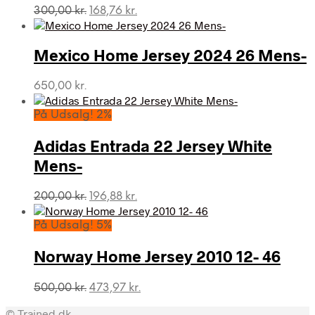
Den
Den
300,00
kr.
168,76
kr.
oprindelige
aktuelle
pris
pris
var:
er:
Mexico Home Jersey 2024 26 Mens-
300,00 kr..
168,76 kr..
650,00
kr.
På Udsalg! 2%
Adidas Entrada 22 Jersey White
Mens-
Den
Den
200,00
kr.
196,88
kr.
oprindelige
aktuelle
pris
pris
På Udsalg! 5%
var:
er:
200,00 kr..
196,88 kr..
Norway Home Jersey 2010 12- 46
Den
Den
500,00
kr.
473,97
kr.
oprindelige
aktuelle
© Trained.dk
pris
pris