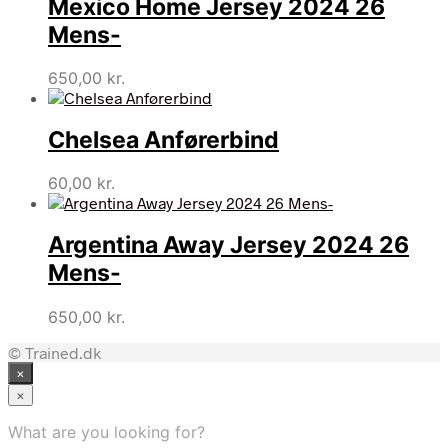
Mexico Home Jersey 2024 26
Mens-
650,00
kr.
Chelsea Anførerbind
60,00
kr.
Argentina Away Jersey 2024 26
Mens-
650,00
kr.
© Trained.dk
×
×
What are you looking for?