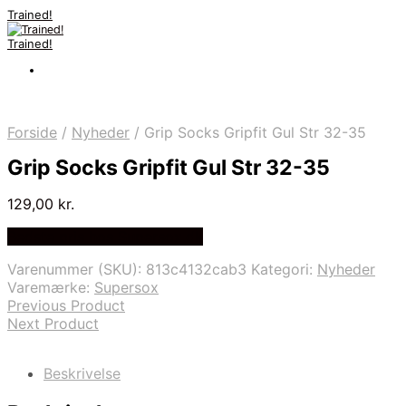
Trained!
Trained!
Forside
/
Nyheder
/
Grip Socks Gripfit Gul Str 32-35
Grip Socks Gripfit Gul Str 32-35
129,00
kr.
Bedste pris hos Supersox.dk
Varenummer (SKU):
813c4132cab3
Kategori:
Nyheder
Varemærke:
Supersox
Previous Product
Next Product
Beskrivelse