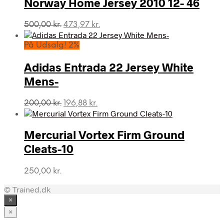
Norway Home Jersey 2010 12- 46
Den
Den
500,00
kr.
473,97
kr.
oprindelige
aktuelle
pris
pris
På Udsalg! 2%
var:
er:
500,00 kr..
473,97 kr..
Adidas Entrada 22 Jersey White
Mens-
Den
Den
200,00
kr.
196,88
kr.
oprindelige
aktuelle
pris
pris
var:
er:
Mercurial Vortex Firm Ground
200,00 kr..
196,88 kr..
Cleats-10
250,00
kr.
© Trained.dk
×
×