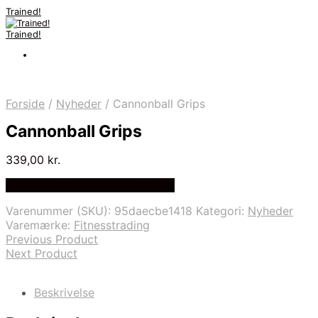
Trained!
Trained!
Forside
/
Nyheder
/
Cannonball Grips
Cannonball Grips
339,00
kr.
Bedste pris hos Billig-fitness.dk
Varenummer (SKU):
95daecbe1418
Kategori:
Nyheder
Varemærke:
Fitnesstrading
Previous Product
Next Product
Beskrivelse