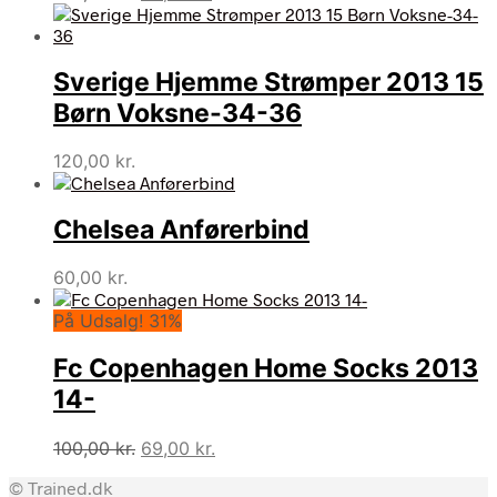
oprindelige
aktuelle
pris
pris
var:
er:
Sverige Hjemme Strømper 2013 15
130,00 kr..
92,01 kr..
Børn Voksne-34-36
120,00
kr.
Chelsea Anførerbind
60,00
kr.
På Udsalg! 31%
Fc Copenhagen Home Socks 2013
14-
Den
Den
100,00
kr.
69,00
kr.
oprindelige
aktuelle
© Trained.dk
pris
pris