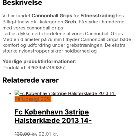
Beskrivelse
Vi har fundet
Cannonball Grips
fra
Fitnesstrading
hos
Billig-fitness.dk i kategorien
Greb
. Få styrke i hænderne
med vores cannonball grips
Lad os dykke ned i fordelene af vores Cannonball Grips
Med en diameter på 76 mm tilbyder Cannonball Grips både
komfort og udfordring under grebstræningen. De ekstra
stærke nylonstropper sikrer holdbarhed og
Yderlige produktinformationer:
Produkt id: 42639597469867
Relaterede varer
På Udsalg! 29%
Fc København 3stripe
Halstørklæde 2013 14-
Den
Den
130,00
kr.
92,01
kr.