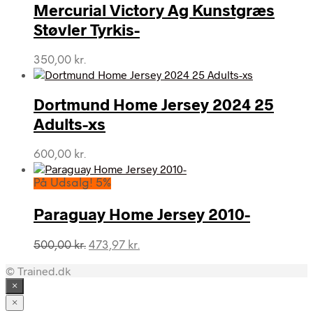
Mercurial Victory Ag Kunstgræs
Støvler Tyrkis-
350,00
kr.
Dortmund Home Jersey 2024 25
Adults-xs
600,00
kr.
På Udsalg! 5%
Paraguay Home Jersey 2010-
Den
Den
500,00
kr.
473,97
kr.
oprindelige
aktuelle
© Trained.dk
pris
pris
var:
er:
×
500,00 kr..
473,97 kr..
×