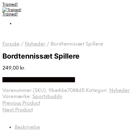
Trained!
Trained!
Forside
/
Nyheder
/
Bordtennissæt Spillere
Bordtennissæt Spillere
249,00
kr.
Bedste pris hos Sportsbuddy.dk
Varenummer (SKU):
9be46e7088d5
Kategori:
Nyheder
Varemærke:
Sportsbuddy
Previous Product
Next Product
Beskrivelse