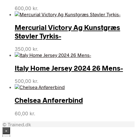
600,00
kr.
Mercurial Victory Ag Kunstgræs
Støvler Tyrkis-
350,00
kr.
Italy Home Jersey 2024 26 Mens-
500,00
kr.
Chelsea Anførerbind
60,00
kr.
© Trained.dk
×