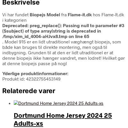
Beskrivelse
Vi har fundet
Biopejs Model
fra
Flame-it.dk
hos Flame-It.dk
i kategorien
Deprecated
: preg_replace(): Passing null to parameter #3
($subject) of type array|string is deprecated in
/tmp/xim_id_4004-aHJvx8.tmp
on line
65
. Model 915 er en lidt utraditionel væghængt biopejs, som
både kan bruges til direkte montering, men også til
indbygning. Grunden til at den er lidt utraditionel er at
denne biopejs ikke hænger vandret, men lodret! Hvilket gør
at denne biopejs passe på nogl
Yderlige produktinformationer:
Produkt id: 42322755453149
Relaterede varer
Dortmund Home Jersey 2024 25
Adults-xs