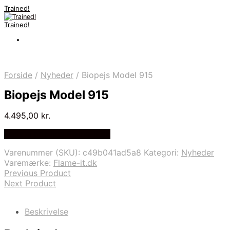
Trained!
Trained!
Forside
/
Nyheder
/
Biopejs Model 915
Biopejs Model 915
4.495,00
kr.
Bedste pris hos Flame-it.dk
Varenummer (SKU):
c49b041ad5a8
Kategori:
Nyheder
Varemærke:
Flame-it.dk
Previous Product
Next Product
Beskrivelse