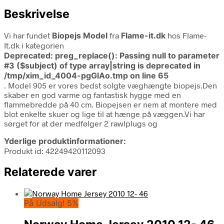
Beskrivelse
Vi har fundet
Biopejs Model
fra
Flame-it.dk
hos Flame-
It.dk i kategorien
Deprecated
: preg_replace(): Passing null to parameter
#3 ($subject) of type array|string is deprecated in
/tmp/xim_id_4004-pgGlAo.tmp
on line
65
. Model 905 er vores bedst solgte væghængte biopejs.Den
skaber en god varme og fantastisk hygge med en
flammebredde på 40 cm. Biopejsen er nem at montere med
blot enkelte skuer og lige til at hænge på væggen.Vi har
sørget for at der medfølger 2 rawlplugs og
Yderlige produktinformationer:
Produkt id: 42249420112093
Relaterede varer
På Udsalg! 5%