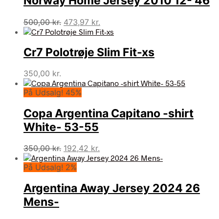
Norway Home Jersey 2010 12- 46
Den
Den
500,00
kr.
473,97
kr.
oprindelige
aktuelle
pris
pris
Cr7 Polotrøje Slim Fit-xs
var:
er:
500,00 kr..
473,97 kr..
350,00
kr.
På Udsalg! 45%
Copa Argentina Capitano -shirt
White- 53-55
Den
Den
350,00
kr.
192,42
kr.
oprindelige
aktuelle
På Udsalg! 2%
pris
pris
var:
er:
Argentina Away Jersey 2024 26
350,00 kr..
192,42 kr..
Mens-