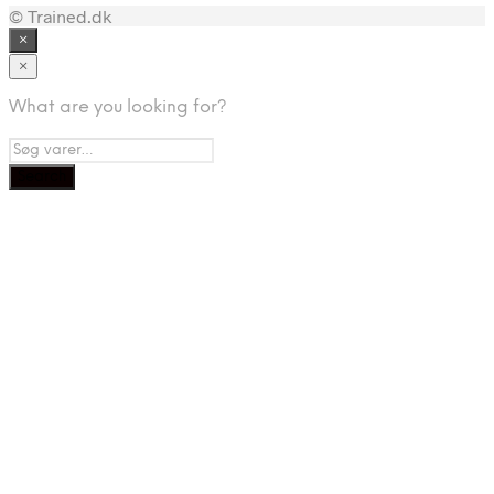
© Trained.dk
×
×
What are you looking for?