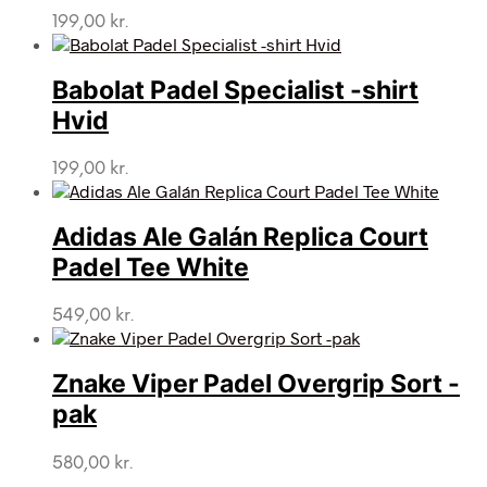
199,00
kr.
Babolat Padel Specialist -shirt
Hvid
199,00
kr.
Adidas Ale Galán Replica Court
Padel Tee White
549,00
kr.
Znake Viper Padel Overgrip Sort -
pak
580,00
kr.