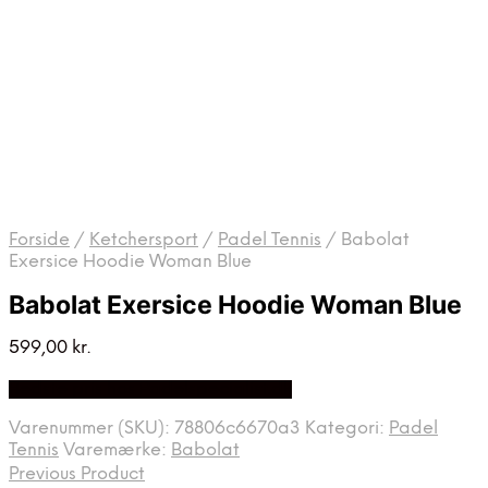
Forside
/
Ketchersport
/
Padel Tennis
/
Babolat
Exersice Hoodie Woman Blue
Babolat Exersice Hoodie Woman Blue
599,00
kr.
Bedste pris hos Padelspecialist.dk
Varenummer (SKU):
78806c6670a3
Kategori:
Padel
Tennis
Varemærke:
Babolat
Previous Product