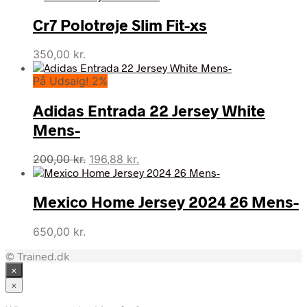
Cr7 Polotrøje Slim Fit-xs
350,00
kr.
På Udsalg! 2%
Adidas Entrada 22 Jersey White
Mens-
Den
Den
200,00
kr.
196,88
kr.
oprindelige
aktuelle
pris
pris
Mexico Home Jersey 2024 26 Mens-
var:
er:
200,00 kr..
196,88 kr..
650,00
kr.
© Trained.dk
×
×