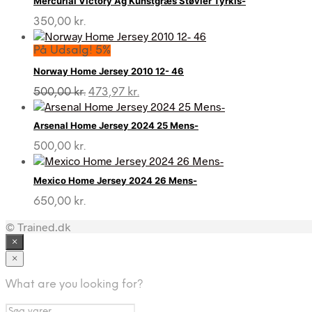
Mercurial Victory Ag Kunstgræs Støvler Tyrkis-
350,00
kr.
På Udsalg! 5%
Norway Home Jersey 2010 12- 46
Den
Den
500,00
kr.
473,97
kr.
oprindelige
aktuelle
pris
pris
Arsenal Home Jersey 2024 25 Mens-
var:
er:
500,00 kr..
473,97 kr..
500,00
kr.
Mexico Home Jersey 2024 26 Mens-
650,00
kr.
© Trained.dk
×
×
What are you looking for?