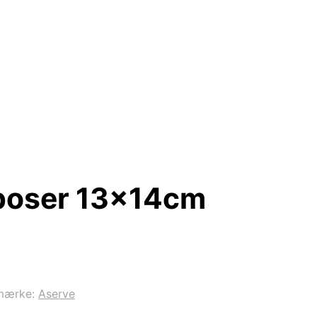
poser 13x14cm
mærke:
Aserve